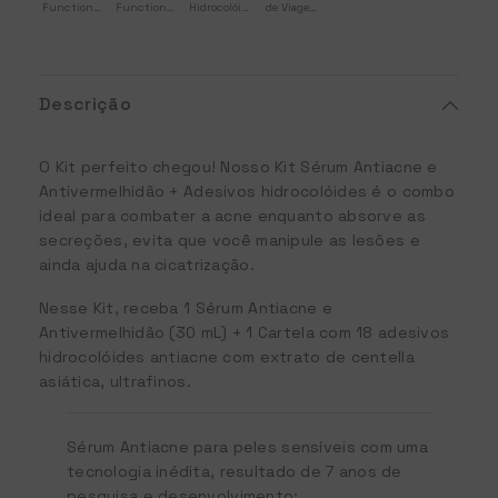
Functional
Functional
Hidrocolóides
de Viagem
Care
Care
Antiacne
-
Functional
Care
Descrição
O Kit perfeito chegou! Nosso Kit Sérum Antiacne e
Antivermelhidão + Adesivos hidrocolóides é o combo
ideal para combater a acne enquanto absorve as
secreções, evita que você manipule as lesões e
ainda ajuda na cicatrização.
Nesse Kit, receba 1 Sérum Antiacne e
Antivermelhidão (30 mL) + 1 Cartela com 18 adesivos
hidrocolóides antiacne com extrato de centella
asiática, ultrafinos.
Sérum Antiacne para peles sensíveis com uma
tecnologia inédita, resultado de 7 anos de
pesquisa e desenvolvimento: