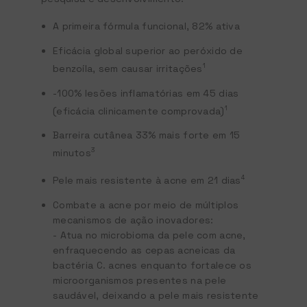
A primeira fórmula funcional, 82% ativa
Eficácia global superior ao peróxido de
1
benzoíla, sem causar irritações
-100% lesões inflamatórias em 45 dias
1
(eficácia clinicamente comprovada)
Barreira cutânea 33% mais forte em 15
3
minutos
4
Pele mais resistente à acne em 21 dias
Combate a acne por meio de múltiplos
mecanismos de ação inovadores:
- Atua no microbioma da pele com acne,
enfraquecendo as cepas acneicas da
bactéria
C. acnes
enquanto fortalece os
microorganismos presentes na pele
saudável, deixando a pele mais resistente