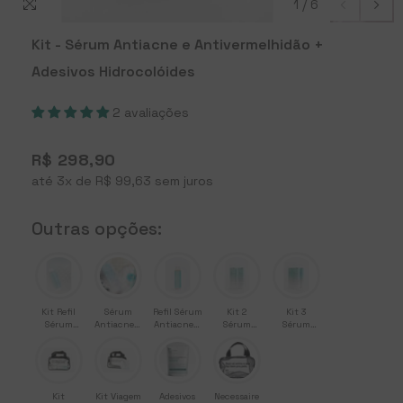
1
/
6
Kit - Sérum Antiacne e Antivermelhidão +
Adesivos Hidrocolóides
2 avaliações
R$ 298,90
até 3x de
R$ 99,63
sem juros
Outras opções:
Kit Refil
Sérum
Refil Sérum
Kit 2
Kit 3
Sérum
Antiacne e
Antiacne e
Sérum
Sérum
Antiacne e
Antivermelhidão
Antivermelhidão
Antiacne e
Antiacne e
Antivermelhidão
30 mL
Antivermelhidão
Antivermelhidão
+ Adesivos
Hidrocolóides
Kit
Kit Viagem
Adesivos
Necessaire