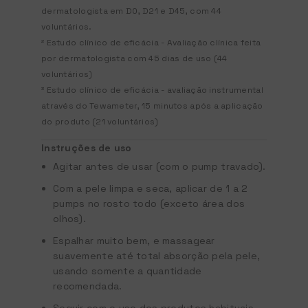
dermatologista em D0, D21 e D45, com 44
voluntários.
² Estudo clínico de eficácia - Avaliação clínica feita
por dermatologista com 45 dias de uso (44
voluntários)
³ Estudo clínico de eficácia - avaliação instrumental
através do Tewameter, 15 minutos após a aplicação
do produto (21 voluntários)
Instruções de uso
Agitar antes de usar (com o pump travado).
Com a pele limpa e seca, aplicar de 1 a 2
pumps no rosto todo (exceto área dos
olhos).
Espalhar muito bem, e massagear
suavemente até total absorção pela pele,
usando somente a quantidade
recomendada.
Seguir com o uso dos produtos habituais.