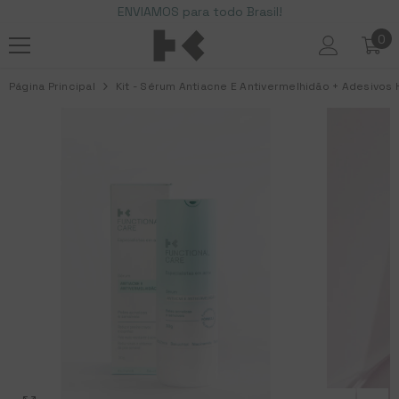
ENVIAMOS para todo Brasil!
Pular para o conteúdo
0
0
ite
Página Principal
Kit - Sérum Antiacne E Antivermelhidão + Adesivos